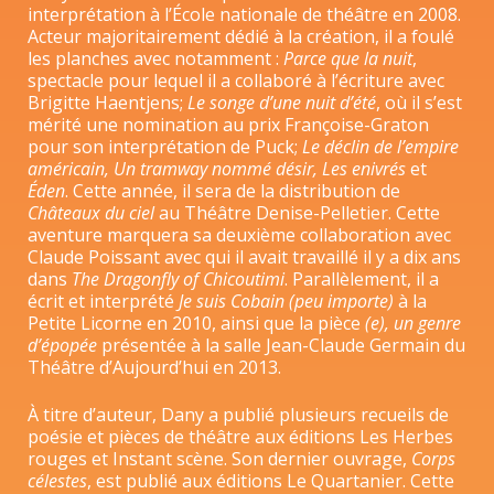
interprétation à l’École nationale de théâtre en 2008.
Acteur majoritairement dédié à la création, il a foulé
les planches avec notamment :
Parce que la nuit
,
spectacle pour lequel il a collaboré à l’écriture avec
Brigitte Haentjens;
Le songe d’une nuit d’été
, où il s’est
mérité une nomination au prix Françoise-Graton
pour son interprétation de Puck;
Le déclin de l’empire
américain, Un tramway nommé désir, Les enivrés
et
Éden
. Cette année, il sera de la distribution de
Châteaux du ciel
au Théâtre Denise-Pelletier. Cette
aventure marquera sa deuxième collaboration avec
Claude Poissant avec qui il avait travaillé il y a dix ans
dans
The Dragonfly of Chicoutimi
. Parallèlement, il a
écrit et interprété
Je suis Cobain (peu importe)
à la
Petite Licorne en 2010, ainsi que la pièce
(e), un genre
d’épopée
présentée à la salle Jean-Claude Germain du
Théâtre d’Aujourd’hui en 2013.
À titre d’auteur, Dany a publié plusieurs recueils de
poésie et pièces de théâtre aux éditions Les Herbes
rouges et Instant scène. Son dernier ouvrage,
Corps
célestes
, est publié aux éditions Le Quartanier. Cette